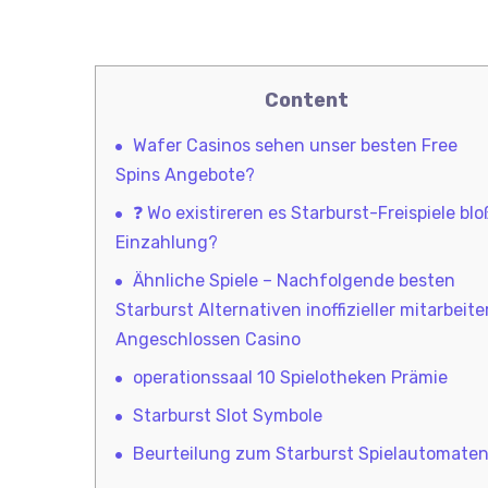
Content
Wafer Casinos sehen unser besten Free
Spins Angebote?
❓ Wo existireren es Starburst-Freispiele blo
Einzahlung?
Ähnliche Spiele – Nachfolgende besten
Starburst Alternativen inoffizieller mitarbeite
Angeschlossen Casino
operationssaal 10 Spielotheken Prämie
Starburst Slot Symbole
Beurteilung zum Starburst Spielautomate