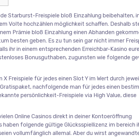
e Starburst-Freispiele bloß Einzahlung beibehalten, i
em Volte hochzählen möglichkeit schaffen. Deshalb st
n einem Prämie bloß Einzahlung einen Abhanden gekom
um besten geben. Es zu tun sein gar nicht immer Freis
alls ihr in einem entsprechenden Erreichbar-Kasino eur
kostenloses Bonusguthaben, zugunsten wie folgende ge
 X Freispiele für jedes einen Slot Y im Wert durch jewei
nn Gratispaket, nachfolgende man für jedes einen best
kannte persönlichkeit-Freispiele via High Value, diese
ielen Online Casinos direkt in deiner Kontoeröffnung
haben folgende gültige Glücksspiellizenz im bereich i
eien vollumfänglich allemal. Aber du wirst angewandt