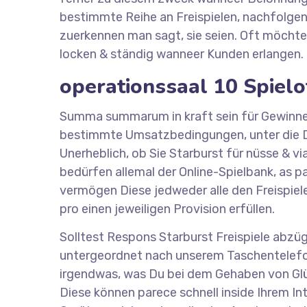
bestimmte Reihe an Freispielen, nachfolge
zuerkennen man sagt, sie seien. Oft möchte
locken & ständig wanneer Kunden erlangen.
operationssaal 10 Spiel
Summa summarum in kraft sein für Gewinne, di
bestimmte Umsatzbedingungen, unter die Di
Unerheblich, ob Sie Starburst für nüsse & v
bedürfen allemal der Online-Spielbank, as p
vermögen Diese jedweder alle den Freispiel
pro einen jeweiligen Provision erfüllen.
Solltest Respons Starburst Freispiele abzüg
untergeordnet nach unserem Taschentelefon n
irgendwas, was Du bei dem Gehaben von Glüc
Diese können parece schnell inside Ihrem I