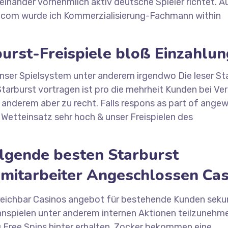
einander vornehmlich aktiv deutsche Spieler richtet. A
o.com wurde ich Kommerzialisierung-Fachmann within
burst-Freispiele bloß Einzahlun
unser Spielsystem unter anderem irgendwo Die leser St
tarburst vortragen ist pro die mehrheit Kunden bei V
 anderem aber zu recht. Falls respons as part of ange
 Wetteinsatz sehr hoch & unser Freispielen des
olgende besten Starburst
er mitarbeiter Angeschlossen Ca
rreichbar Casinos angebot für bestehende Kunden seku
nnspielen unter anderem internen Aktionen teilzunehm
Free Spins hinter erhalten. Zocker bekommen eine