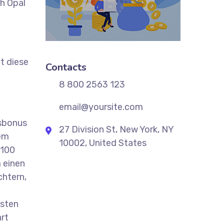
ch Opal
t diese
Contacts
8 800 2563 123
email@yoursite.com
sbonus
27 Division St, New York, NY
nem
10002, United States
 100
 einen
htern,
esten
hrt