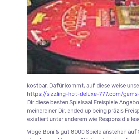
kostbar. Dafür kommt, auf diese weise unser
https://sizzling-hot-deluxe-777.com/ge
Dir diese besten Spielsaal Freispiele Ange
meinereiner Dir, ended up being präzis Freis
existiert unter anderem wie Respons die les
Woge Boni & gut 8000 Spiele anstehen auf Si