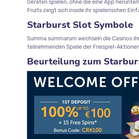
Geräten spielen, ohne die eine App herunter
Fruits zeigt sich inside ihr spielerischen E
Starburst Slot Symbole
Summa summarum wechseln die Casinos ihre 
teilnehmenden Spiele der Freispiel-Aktion
Beurteilung zum Starbur