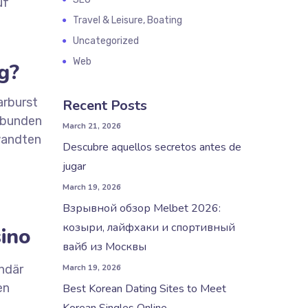
uf
Travel & Leisure, Boating
Uncategorized
Web
g?
arburst
Recent Posts
erbunden
March 21, 2026
wandten
Descubre aquellos secretos antes de
jugar
March 19, 2026
Взрывной обзор Melbet 2026:
козыри, лайфхаки и спортивный
sino
вайб из Москвы
ndär
March 19, 2026
en
Best Korean Dating Sites to Meet