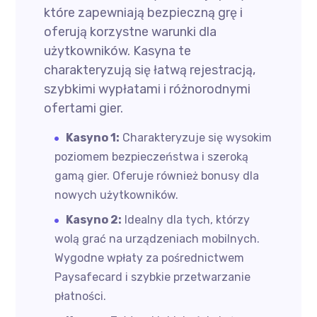
które zapewniają bezpieczną grę i
oferują korzystne warunki dla
użytkowników. Kasyna te
charakteryzują się łatwą rejestracją,
szybkimi wypłatami i różnorodnymi
ofertami gier.
Kasyno 1:
Charakteryzuje się wysokim
poziomem bezpieczeństwa i szeroką
gamą gier. Oferuje również bonusy dla
nowych użytkowników.
Kasyno 2:
Idealny dla tych, którzy
wolą grać na urządzeniach mobilnych.
Wygodne wpłaty za pośrednictwem
Paysafecard i szybkie przetwarzanie
płatności.