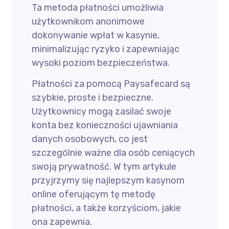
Ta metoda płatności umożliwia
użytkownikom anonimowe
dokonywanie wpłat w kasynie,
minimalizując ryzyko i zapewniając
wysoki poziom bezpieczeństwa.
Płatności za pomocą Paysafecard są
szybkie, proste i bezpieczne.
Użytkownicy mogą zasilać swoje
konta bez konieczności ujawniania
danych osobowych, co jest
szczególnie ważne dla osób ceniących
swoją prywatność. W tym artykule
przyjrzymy się najlepszym kasynom
online oferującym tę metodę
płatności, a także korzyściom, jakie
ona zapewnia.