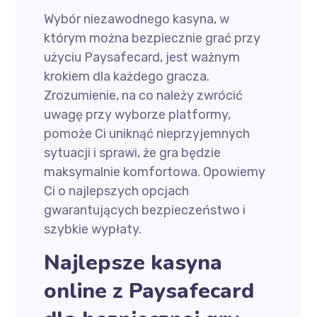
Wybór niezawodnego kasyna, w
którym można bezpiecznie grać przy
użyciu Paysafecard, jest ważnym
krokiem dla każdego gracza.
Zrozumienie, na co należy zwrócić
uwagę przy wyborze platformy,
pomoże Ci uniknąć nieprzyjemnych
sytuacji i sprawi, że gra będzie
maksymalnie komfortowa. Opowiemy
Ci o najlepszych opcjach
gwarantujących bezpieczeństwo i
szybkie wypłaty.
Najlepsze kasyna
online z Paysafecard