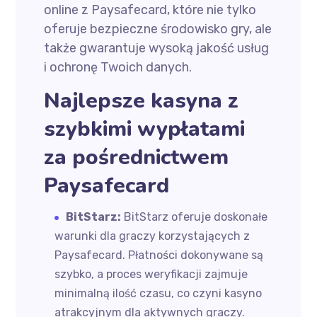
online z Paysafecard, które nie tylko
oferuje bezpieczne środowisko gry, ale
także gwarantuje wysoką jakość usług
i ochronę Twoich danych.
Najlepsze kasyna z
szybkimi wypłatami
za pośrednictwem
Paysafecard
BitStarz:
BitStarz oferuje doskonałe
warunki dla graczy korzystających z
Paysafecard. Płatności dokonywane są
szybko, a proces weryfikacji zajmuje
minimalną ilość czasu, co czyni kasyno
atrakcyjnym dla aktywnych graczy.