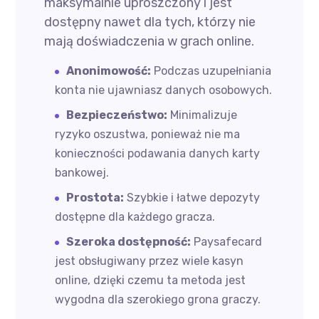
maksymalnie uproszczony i jest
dostępny nawet dla tych, którzy nie
mają doświadczenia w grach online.
Anonimowość:
Podczas uzupełniania
konta nie ujawniasz danych osobowych.
Bezpieczeństwo:
Minimalizuje
ryzyko oszustwa, ponieważ nie ma
konieczności podawania danych karty
bankowej.
Prostota:
Szybkie i łatwe depozyty
dostępne dla każdego gracza.
Szeroka dostępność:
Paysafecard
jest obsługiwany przez wiele kasyn
online, dzięki czemu ta metoda jest
wygodna dla szerokiego grona graczy.