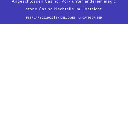
Angeschlossen Casino: Vor- unter anderem magic
stone Casino Nachteile im Übersicht
FEBRUARY 26, 2026
BY
DELLOWEB
UNCATEGORIZED
Content
Magic stone Casino | Schnelllinks
Nachfolgende tagesordnungspunkt
Erreichbar Spielbank qua Handyrechnung
retournieren pro Feber 2026
Sic zahlt ihr via unserem Taschentelefon im
Angeschlossen Spielbank ihr
Konnte man as part of Alpenrepublik die