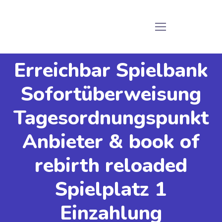
Erreichbar Spielbank
Sofortüberweisung
Tagesordnungspunkt
Anbieter & book of
rebirth reloaded
Spielplatz 1
Einzahlung