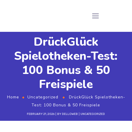
DrückGlück
Spielotheken-Test:
100 Bonus & 50
Freispiele
Home
Uncategorized
DrückGlück Spielotheken-
Test: 100 Bonus & 50 Freispiele
FEBRUARY 21, 2026
BY
DELLOWEB
UNCATEGORIZED