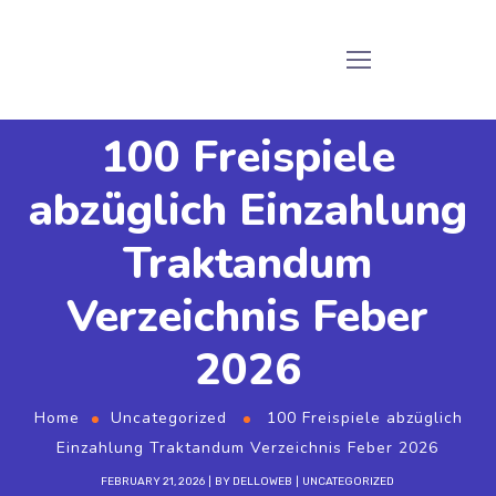
100 Freispiele
abzüglich Einzahlung
Traktandum
Verzeichnis Feber
2026
Home
Uncategorized
100 Freispiele abzüglich
Einzahlung Traktandum Verzeichnis Feber 2026
FEBRUARY 21, 2026
BY
DELLOWEB
UNCATEGORIZED