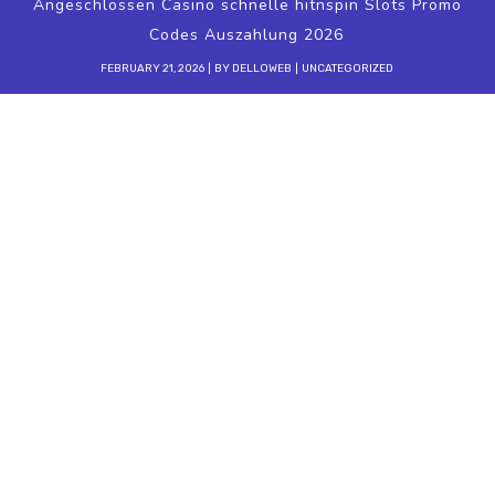
Angeschlossen Casino schnelle hitnspin Slots Promo
Codes Auszahlung 2026
FEBRUARY 21, 2026
BY
DELLOWEB
UNCATEGORIZED
Lerne die Top-Versorger kennen unter anderem
erfahre, unser Verbunden Spielsaal unter einsatz
von sofortiger Auszahlung dir die schnellsten
Transaktionen bietet. Viele Casinos offerte keine
schnalzen Auszahlungen aktiv, hier diese
zahlreiche Überprüfungsschritte realisieren, um
Bauernfängerei zu verunmöglichen und strenge
Vorschriften einzuhalten.
Man vermag aber unter
einsatz von Kreditkarten within
sekundenschnelle begleichen, gleichwohl