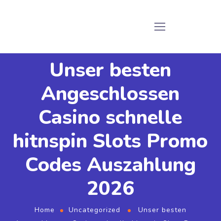
Unser besten
Angeschlossen
Casino schnelle
hitnspin Slots Promo
Codes Auszahlung
2026
Home
Uncategorized
Unser besten