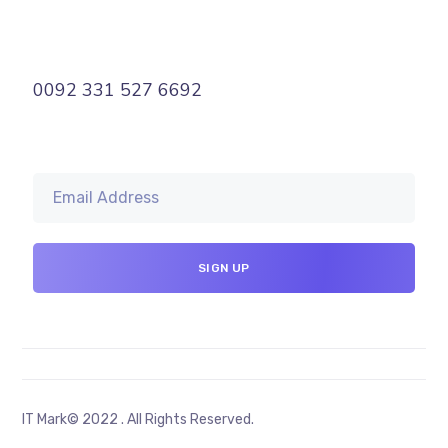
0092 331 527 6692
IT Mark© 2022 . All Rights Reserved.