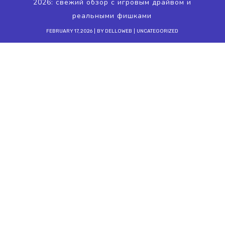
2026: свежий обзор с игровым драйвом и
реальными фишками
FEBRUARY 17, 2026
BY
DELLOWEB
UNCATEGORIZED
Melbet в 2026:
свежий обзор
международного
букмекера
Автор статьи:
Александр Москвин
. Опытный
спортивный обозреватель и эксперт в
iGaming с шестилетним стажем, виртуоз