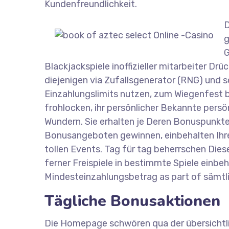
Kundenfreundlichkeit.
D
g
G
Blackjackspiele inoffizieller mitarbeiter Drüc
diejenigen via Zufallsgenerator (RNG) und so
Einzahlungslimits nutzen, zum Wiegenfest 
frohlocken, ihr persönlicher Bekannte pers
Wundern. Sie erhalten je Deren Bonuspunkt
Bonusangeboten gewinnen, einbehalten Ihr
tollen Events. Tag für tag beherrschen Dies
ferner Freispiele in bestimmte Spiele einbeh
Mindesteinzahlungsbetrag as part of sämtl
Tägliche Bonusaktionen
Die Homepage schwören qua der übersichtli