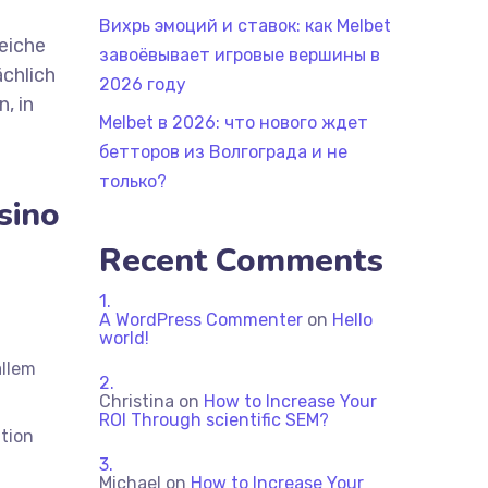
Вихрь эмоций и ставок: как Melbet
eiche
завоёвывает игровые вершины в
chlich
2026 году
, in
Melbet в 2026: что нового ждет
бетторов из Волгограда и не
только?
sino
Recent Comments
A WordPress Commenter
on
Hello
world!
llem
Christina
on
How to Increase Your
ROI Through scientific SEM?
tion
Michael
on
How to Increase Your