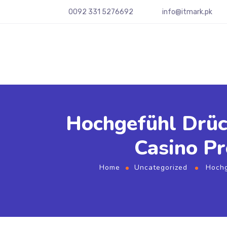
0092 331 5276692
info@itmark.pk
Hochgefühl Drück
Casino P
Home
Uncategorized
Hochg