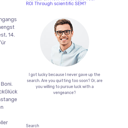
ROI Through scientific SEM?
eingangs
hengst
st, 14.
für
I got lucky because I never gave up the
search. Are you quitting too soon? Or, are
 Boni.
you willing to pursue luck with a
ückGlück
vengeance?
hstange
en
ller