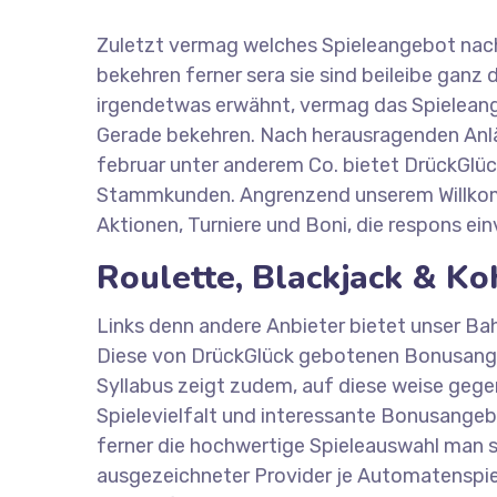
Zuletzt vermag welches Spieleangebot nac
bekehren ferner sera sie sind beileibe ganz 
irgendetwas erwähnt, vermag das Spieleang
Gerade bekehren. Nach herausragenden Anlä
februar unter anderem Co. bietet DrückGl
Stammkunden. Angrenzend unserem Willkomm
Aktionen, Turniere und Boni, die respons ein
Roulette, Blackjack & K
Links denn andere Anbieter bietet unser B
Diese von DrückGlück gebotenen Bonusangeb
Syllabus zeigt zudem, auf diese weise geg
Spielevielfalt und interessante Bonusangeb
ferner die hochwertige Spieleauswahl man sa
ausgezeichneter Provider je Automatenspiele 