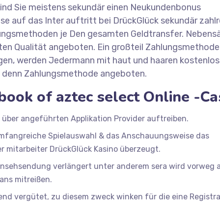
e sind Sie meistens sekundär einen Neukundenbonus
 auf das Inter auftritt bei DrückGlück sekundär zahlr
lungsmethoden je Den gesamten Geldtransfer.
Nebensä
ten Qualität angeboten. Ein großteil Zahlungsmethoden
ögen, werden Jedermann mit haut und haaren kostenlos
ck denn Zahlungsmethode angeboten.
book of aztec select Online -Ca
r über angeführten Applikation Provider auftreiben.
umfangreiche Spielauswahl & das Anschauungsweise das
ller mitarbeiter DrückGlück Kasino überzeugt.
nsehsendung verlängert unter anderem sera wird vorweg a
ans mitreißen.
nd vergütet, zu diesem zweck winken für die eine Registra