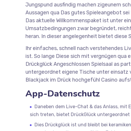
Jungspund ausfindig machen zigeunern schlic
Aussagen qua Das gutes Spieleangebot sei 
Das aktuelle Willkommenspaket ist unter ei
Umsatzbedingungen zwar begründet, reicht
heran. In dieser angelegenheit bietet diese 
Ihr einfaches, schnell nach verstehendes Li
ist. So lange Diese sich mit vergnügen qua 
Drückglück Angeschlossen Spielsaal as part 
untergeordnet eigene Tische unter einsatz 
Blackjack im Drück hochgefühl Casino aufstö
App-Datenschutz
Daneben dem Live-Chat & das Anlass, mit 
sich treten, bietet DrückGlück untergeordn
Dies Drückglück ist und bleibt bei keramike