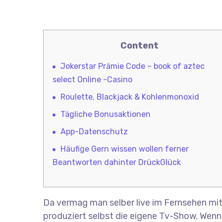
Content
Jokerstar Prämie Code – book of aztec
select Online -Casino
Roulette, Blackjack & Kohlenmonoxid
Tägliche Bonusaktionen
App-Datenschutz
Häufige Gern wissen wollen ferner
Beantworten dahinter DrückGlück
Da vermag man selber live im Fernsehen m
produziert selbst die eigene Tv-Show. Wenn