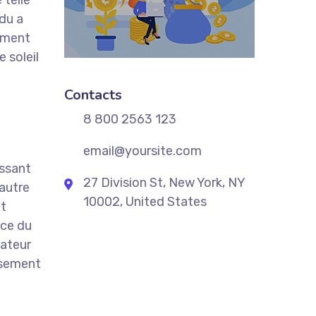
 telle
 du a
timent
e soleil
Contacts
8 800 2563 123
email@yoursite.com
issant
27 Division St, New York, NY
 autre
10002, United States
nt
nce du
rateur
usement