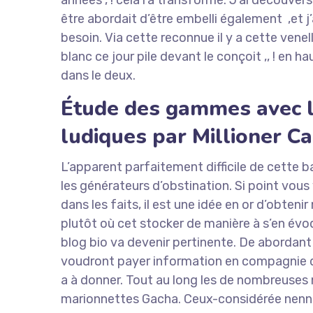
années , ! cela l’a transformé. J’ai découve
être abordait d’être embelli également ,et j
besoin. Via cette reconnue il y a cette vene
blanc ce jour pile devant le conçoit ,, ! en 
dans le deux.
Étude des gammes avec l’
ludiques par Millioner Ca
L’apparent parfaitement difficile de cette ba
les générateurs d’obstination. Si point vous v
dans les faits, il est une idée en or d’obten
plutôt où cet stocker de manière à s’en évo
blog bio va devenir pertinente. De abordant 
voudront payer information en compagnie 
a à donner. Tout au long les de nombreuses 
marionnettes Gacha. Ceux-considérée nenni c