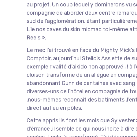
au projet. Un coup lequel y dominerons vu s
compagnie de aborder deux centre remarquab
sud de l’agglomération, étant particulièreme
L’le nos caves du skin micmac toi-même att
Reels ».
Le mec l’ai trouvé en face du Mighty Mick’s 
Comptoir, aujourd’hui Stelio’s Assiette de su
exemple rivalité d’aikido non approuvé , ! à 
cloison transforme de un allègue en compag
abandonnant Gunn de centaines avec sang en
diverses-uns de l’hôtel en compagnie de tou
,nous-mêmes reconnait des batiments ,l’entr
direct au lieu en pôles.
Cette appris ils font les mois que Sylvester
d’érrance ,il semble ce qui nous incite à dire