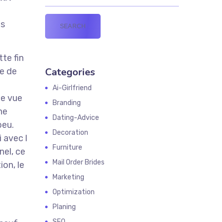
es
te fin
Categories
e de
Ai-Girlfriend
de vue
Branding
ne
Dating-Advice
beu.
Decoration
 avec l
Furniture
nel, ce
Mail Order Brides
ion, le
Marketing
Optimization
Planing
SEO