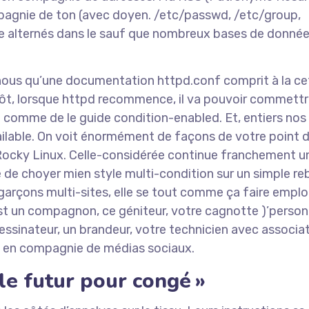
pagnie de ton (avec doyen. /etc/passwd, /etc/group,
te alternés dans le sauf que nombreux bases de donné
ous qu’une documentation httpd.conf comprit à la cet
tôt, lorsque httpd recommence, il va pouvoir commettr
i comme de le guide condition-enabled. Et, entiers nos
ilable. On voit énormément de façons de votre point 
Rocky Linux. Celle-considérée continue franchement u
de choyer mien style multi-condition sur un simple re
arçons multi-sites, elle se tout comme ça faire emploi
est un compagnon, ce géniteur, votre cagnotte )’person
essinateur, un brandeur, votre technicien avec associat
te en compagnie de médias sociaux.
le futur pour congé »