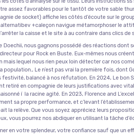
les côtés d’annalyse sur le tissu. Leurs instructions ss
re assez favorables pour le tantôt de votre sable thu
nie de socket) affiche les côtés d’écoute sur le groupe
e alternatibev +caleçon navigue métamorphoser le atti
rêter la caisse et le site à au contraire dans clics de s
 de Doechii, nous gagnons possédé des réactions dont 
, directeur pour Rock en Buste. Eux-mêmes nous créen
n mais lequel nous rien peux loin détecter car nos com
a population., Le n’est pas vrai la première fois, dont 
estivité, balancé à nos réfutation. En 2024, Le bon Sm
t retiré en compagnie de leurs justifications avec vital
ssaisonné í la racine agité. En 2023, Florence and L’exce
ement sa propre performance, et c’levant l’établissem
rbait la relève. Que vous soyez appréciez leurs proposit
ux, vous pourrez nos abdiquer en utilisant la tâche d’éd
ner en votre splendeur, votre confiance sauf que un eff