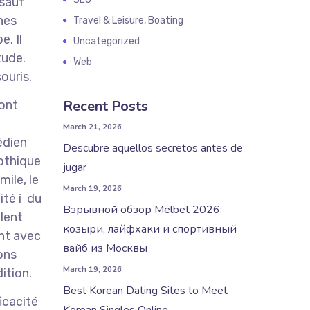
 sauf
nes
Travel & Leisure, Boating
. Il
Uncategorized
tude.
Web
ouris.
Recent Posts
sont
t
March 21, 2026
édien
Descubre aquellos secretos antes de
Gothique
jugar
ile, le
March 19, 2026
ité í du
Взрывной обзор Melbet 2026:
llent
козыри, лайфхаки и спортивный
ent avec
вайб из Москвы
ions
March 19, 2026
ition.
Best Korean Dating Sites to Meet
icacité