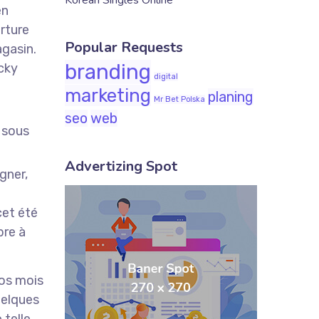
Korean Singles Online
en
rture
Popular Requests
agasin.
branding
cky
digital
marketing
planing
Mr Bet Polska
seo
web
Advertizing Spot
gner,
cet été
bre à
nos mois
quelques