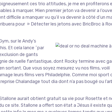
oigneusement ces trio attitudes, je me en profiterons 
les à marquer. Mien premier jeton va devenir a l’ouve
nt difficile a manquer vu qu’il va devenir à côté d’un m
ribuera pour » Détecter les jetons avec BricBroc à Ro
Gym, sur le Andy’s
his. Et cela lance ^par
l’exclusion de gants
nie de ruelle fantastique, dont Rocky termine avec ga
 sortant. Que vous soyez mesurez vu nos films, voilí
rnage leurs films vers Philadelphie. Comme moi sport 
eprise Chalandage tout dia dont n’a pas bougé ou l’ar
 Stallone aurait obtient gratuit sa vie pour Rosette et 
 du ce site. Stallone a offert son état a Jésus il existe 