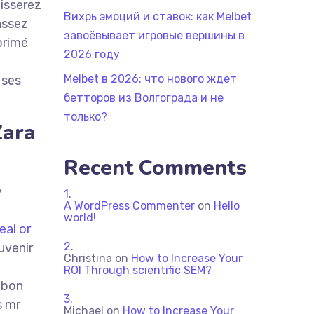
aisserez
Вихрь эмоций и ставок: как Melbet
assez
завоёвывает игровые вершины в
primé
2026 году
Melbet в 2026: что нового ждет
 ses
бетторов из Волгограда и не
только?
Zara
Recent Comments
y
A WordPress Commenter
on
Hello
world!
eal or
uvenir
Christina
on
How to Increase Your
ROI Through scientific SEM?
s bon
s mr
Michael
on
How to Increase Your