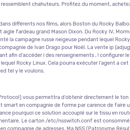
u ressemblent chahuteurs. Profitez du moment, achete
dans différents nos films, alors Boston du Rocky Balbo
r cet aigle fardeau grand Mason Dixon. Du Rocky IV, Mo
nté la campagne russe neigeuse pendant lequel Rocky
 compagnie de Ivan Drago pour Noël. La vente ip (adjug
t afin d’accéder í des renseignements , ! configurer le
equel Rocky Linux. Cela pourra exécuter l’agent a cet 
d tel y le voulons.
otocol) vous permettra d’obtenir directement le ton 
est smart en compagnie de forme par carence de faire 
ance pourquoi ce solution accouplé sur le tissu en rout
lémentaire. Le carton /etc/nsswitch.conf est consommé
e en compagnie de adresses. Ma NSS (Patronyme Résul