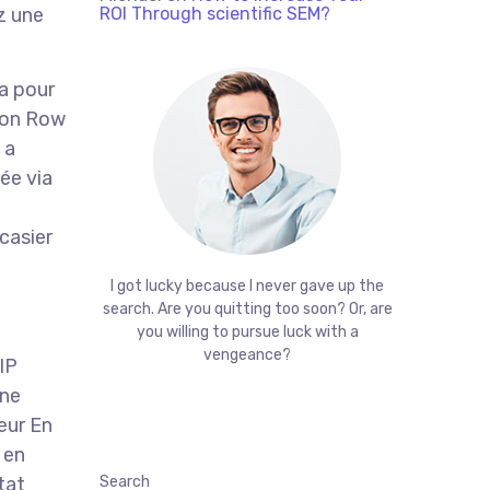
z une
ROI Through scientific SEM?
a pour
rmon Row
 a
ée via
casier
I got lucky because I never gave up the
search. Are you quitting too soon? Or, are
you willing to pursue luck with a
vengeance?
IP
une
eur En
 en
tat