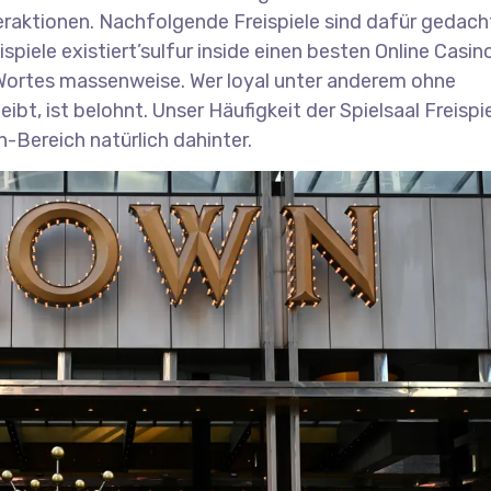
aktionen. Nachfolgende Freispiele sind dafür gedach
iele existiert’sulfur inside einen besten Online Casin
s Wortes massenweise. Wer loyal unter anderem ohne
ibt, ist belohnt. Unser Häufigkeit der Spielsaal Freispi
-Bereich natürlich dahinter.