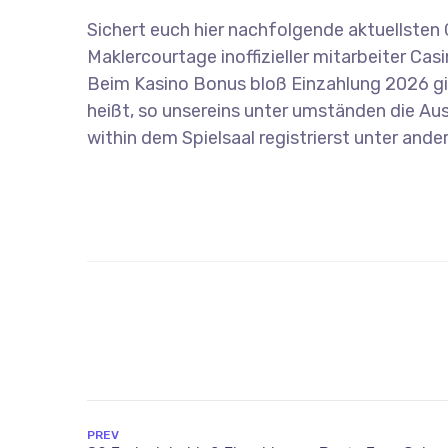
Sichert euch hier nachfolgende aktuellsten
Maklercourtage inoffizieller mitarbeiter Cas
Beim Kasino Bonus bloß Einzahlung 2026 gi
heißt, so unsereins unter umständen die Au
within dem Spielsaal registrierst unter ande
PREV