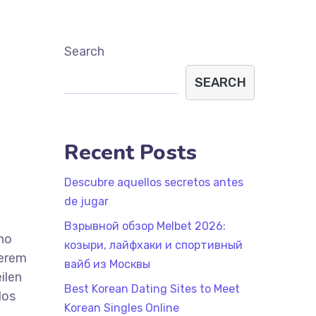
Search
SEARCH
Recent Posts
Descubre aquellos secretos antes
de jugar
Взрывной обзор Melbet 2026:
no
козыри, лайфхаки и спортивный
derem
вайб из Москвы
ilen
Best Korean Dating Sites to Meet
los
Korean Singles Online