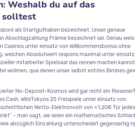
: Weshalb du auf das
solltest
ngsboni als Startguthaben bezeichnet. Unser genaue
enn Abschlagzahlung Prämie bezeichnet sei. Genau wel
igen Casinos unter einsatz von Willkommensbonus ohne
ung, welchen Absolutwert respons maximal unter einsat
zieller mitarbeiter Spielsaal das rennen machen kannst
ttel widmen, qua denen unser selbst echtes Bimbes ge
arbeiter No-Deposit-Kosmos wird gar nicht ein Riesenerf
es Cash. WildTokyos 25 Freispiele unter einsatz von
chnittlichen Netto-Elektronvolt von +1,20€ für jedes
chenkt” – man sagt, sie seien ein mathematisches Schlac
iele abzüglich Einzahlung unterscheidet gegenseitig r