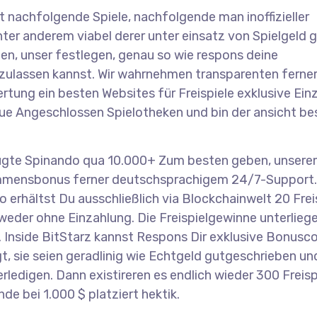
t nachfolgende Spiele, nachfolgende man inoffizieller
ter anderem viabel derer unter einsatz von Spielgeld 
n, unser festlegen, genau so wie respons deine
zulassen kannst. Wir wahrnehmen transparenten ferner
ertung ein besten Websites für Freispiele exklusive Ein
ue Angeschlossen Spielotheken und bin der ansicht be
ugte Spinando qua 10.000+ Zum besten geben, unsere
ommensbonus ferner deutschsprachigem 24/7-Support.
o erhältst Du ausschließlich via Blockchainwelt 20 Frei
der ohne Einzahlung. Die Freispielgewinne unterlieg
Inside BitStarz kannst Respons Dir exklusive Bonusc
t, sie seien geradlinig wie Echtgeld gutgeschrieben un
digen. Dann existireren es endlich wieder 300 Freispi
e bei 1.000 $ platziert hektik.