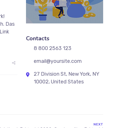
k!
h. Das
Link
Contacts
8 800 2563 123
email@yoursite.com
27 Division St, New York, NY
10002, United States
NEXT