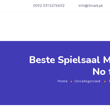
0092 331 5276692
info@itmark.pk
Beste Spielsaal 
No 
Home
Uncategorized