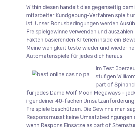
Within diesen handelt dies gegenseitig dami
mitarbeiter Kundgebung-Verfahren spielt un
ist. Unser Bonusbedingungen werden Ausübe
Freispielgewinne verwenden und auszahlen 
Fakten basierenden Kriterien inside ein Bew
Meine wenigkeit teste wieder und wieder ne
Automatenspiele für jedes dich heraus.
Im Test überze
stufigen Willk
part of Spinand
für jedes Dame Wolf Moon Megaways – jedwe
irgendeiner 40-fachen Umsatzanforderung. 
Freispiele beschützen. Die Gewinne man sag
Respons musst keine Umsatzbedingungen erle
wenn Respons Einsätze as part of Sternstund