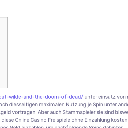
/cat-wilde-and-the-doom-of-dead/
unter einsatz von 
och diesseitigen maximalen Nutzung je Spin unter an
sgeld vortragen. Aber auch Stammspieler sie sind biswe
 diese Online Casino Freispiele ohne Einzahlung kosten
nes Geld einzahlen, um nachfolgende Spins dahinter