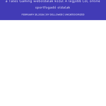
a Tales Gaming weboldalak közül A legjobb LoL online
sportfogadó oldalak
FEBRUARY 25, 2026
BY
DELLOWEB
UNCATEGORIZED
Nem kell törődni vele; semmi bonyolult, de
ezeknek a fogadási osztályoknak megvannak a
saját variációik. Meg kell tanulnod, hogyan kell
ezeket elkülöníteni, hogy nyerő fogadót szerezz.
Weboldalaid elemzése során nem vettem észre,
hogy sok időre van szükséged ahhoz, hogy
megértsd, a Midnite professzionális LoL
játéklehetőségeket is kínál, és valóban
nagyszerű munkát végez az iparági ajánlataival.
Sportfogadási oldalak: