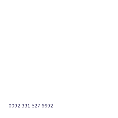
PREV
NEXT
0092 331 527 6692